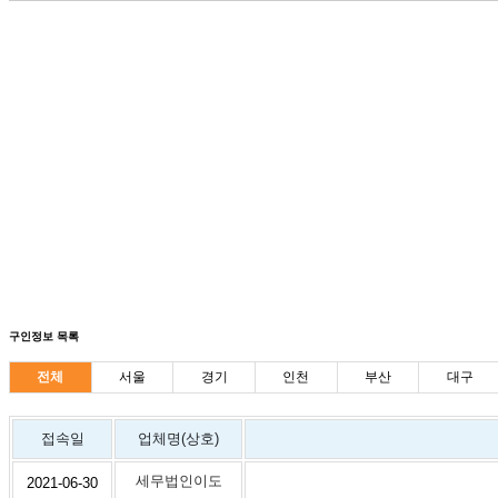
구인정보 목록
전체
서울
경기
인천
부산
대구
접속일
업체명(상호)
세무법인이도
2021-06-30