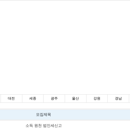
대전
세종
광주
울산
강원
경남
모집제목
소득 원천 법인세신고