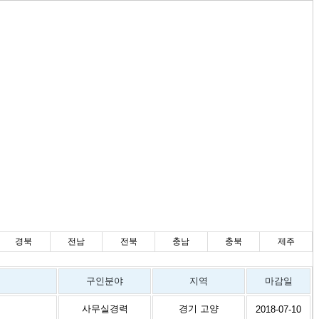
경북
전남
전북
충남
충북
제주
구인분야
지역
마감일
사무실경력
경기 고양
2018-07-10