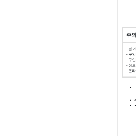
주
- 본
- 구
- 구
- 정
- 온