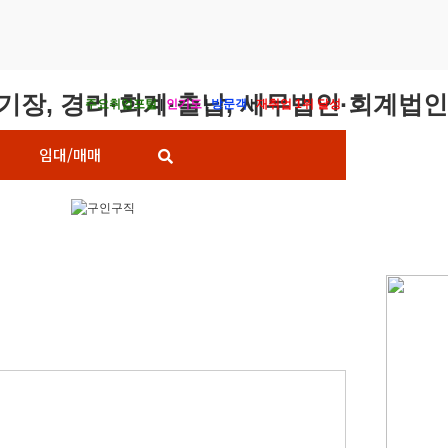
주요취업포털
|
인기도
|
방문객
|
재취업 1위 달성
임대/매매