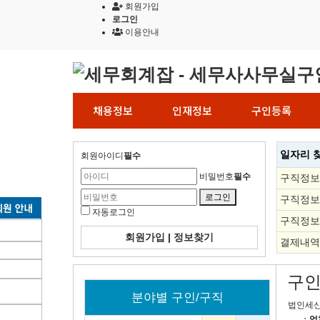
회원가입
로그인
이용안내
채용정보
인재정보
구인등록
일자리 
회원아이디
필수
비밀번호
필수
구직정보
구직정보
자동로그인
구직정보
회원가입
|
정보찾기
결제내역
구인
분야별 구인/구직
법인세
ㆍ업