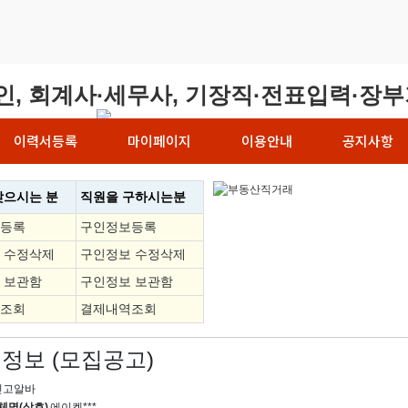
이력서등록
마이페이지
이용안내
공지사항
찾으시는 분
직원을
구하시는분
등록
구인정보등록
 수정삭제
구인정보 수정삭제
 보관함
구인정보 보관함
조회
결제내역조회
정보 (모집공고)
신고알바
체명(상호)
에이켐***