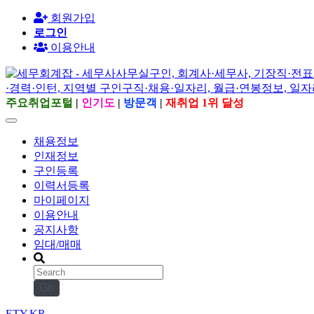
회원가입
로그인
이용안내
주요취업포털
|
인기도
|
방문객
|
재취업 1위 달성
채용정보
인재정보
구인등록
이력서등록
마이페이지
이용안내
공지사항
임대/매매
Go
ETY.KR